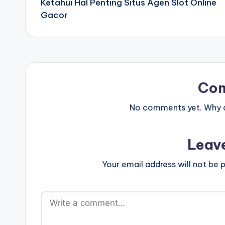
Ketahui Hal Penting Situs Agen Slot Online
navigation
Gacor
Co
No comments yet. Why do
Leav
Your email address will not be p