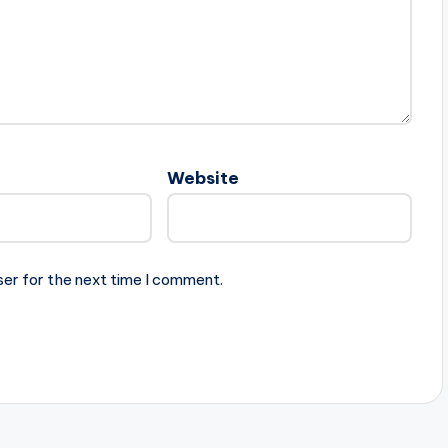
Website
ser for the next time I comment.