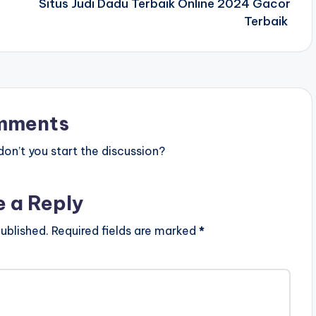
Situs Judi Dadu Terbaik Online 2024 Gacor
Terbaik
mments
n’t you start the discussion?
e a Reply
ublished.
Required fields are marked
*