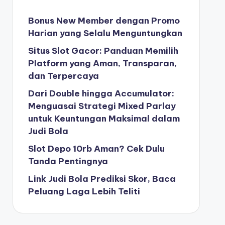
Bonus New Member dengan Promo
Harian yang Selalu Menguntungkan
Situs Slot Gacor: Panduan Memilih
Platform yang Aman, Transparan,
dan Terpercaya
Dari Double hingga Accumulator:
Menguasai Strategi Mixed Parlay
untuk Keuntungan Maksimal dalam
Judi Bola
Slot Depo 10rb Aman? Cek Dulu
Tanda Pentingnya
Link Judi Bola Prediksi Skor, Baca
Peluang Laga Lebih Teliti