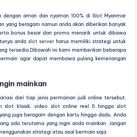
n dengan aman dan nyaman 100% di Slot Myanmar
an yang beragam namun anda akan diberikan banyak
erta bonus besar dan promo menarik untuk dibawa
ntunya anda
slot server
harus memiliki strategi untuk
ng tersedia.Dibawah ini kami memberikan beberapa
ka bermain agar dapat membawa pulang kemenangan
ingin mainkan
riasi dari tiap jenis permainan judi online tersebut.
 slot klasik, video slot online reel 5 hingga slot
 yang juga beragam dengan kartu hingga dadu. Anda
ng ada terutama yang ingin anda mainkan. Jangan
enggunakan strategi atau asal bermain saja.