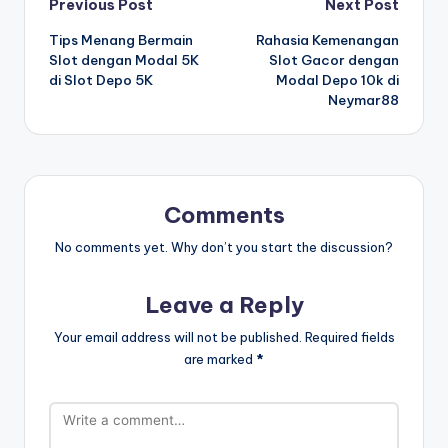
Post
Previous Post
Next Post
Tips Menang Bermain
Rahasia Kemenangan
navigation
Slot dengan Modal 5K
Slot Gacor dengan
di Slot Depo 5K
Modal Depo 10k di
Neymar88
Comments
No comments yet. Why don’t you start the discussion?
Leave a Reply
Your email address will not be published.
Required fields
are marked
*