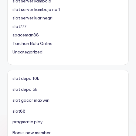
slot server kamboja
slot server kamboja no 1
slot server luar negri
slot777
spaceman88
Taruhan Bola Online
Uncategorized
slot depo 10k
slot depo 5k
slot gacor maxwin
slot88
pragmatic play
Bonus new member