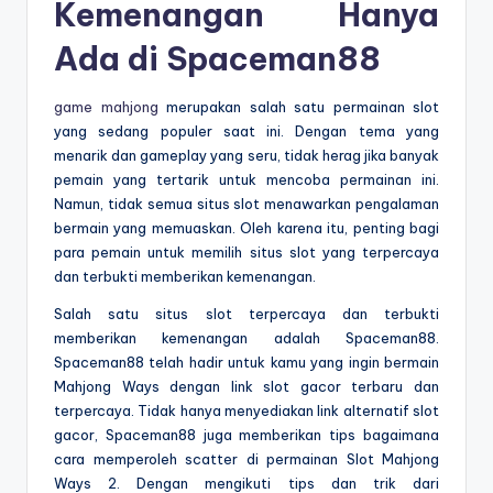
Kemenangan Hanya
Ada di Spaceman88
game mahjong
merupakan salah satu permainan slot
yang sedang populer saat ini. Dengan tema yang
menarik dan gameplay yang seru, tidak herag jika banyak
pemain yang tertarik untuk mencoba permainan ini.
Namun, tidak semua situs slot menawarkan pengalaman
bermain yang memuaskan. Oleh karena itu, penting bagi
para pemain untuk memilih situs slot yang terpercaya
dan terbukti memberikan kemenangan.
Salah satu situs slot terpercaya dan terbukti
memberikan kemenangan adalah Spaceman88.
Spaceman88 telah hadir untuk kamu yang ingin bermain
Mahjong Ways dengan link slot gacor terbaru dan
terpercaya. Tidak hanya menyediakan link alternatif slot
gacor, Spaceman88 juga memberikan tips bagaimana
cara memperoleh scatter di permainan Slot Mahjong
Ways 2. Dengan mengikuti tips dan trik dari