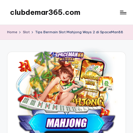
clubdemar365.com
Skip
to
content
Home
Slot
Tips Bermain Slot Mahjong Ways 2 di SpaceMan88