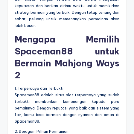
keputusan dan berikan dirimu waktu untuk memikirkan
strategi bermain yang terbaik. Dengan tetap tenang dan
sabar, peluang untuk memenangkan permainan akan
lebih besar.
Mengapa Memilih
Spaceman88 untuk
Bermain Mahjong Ways
2
1. Terpercaya dan Terbukti
Spaceman88 adalah situs slot terpercaya yang sudah
terbukti memberikan kemenangan kepada para
pemainnya. Dengan reputasi yang baik dan sistem yang
fair, kamu bisa bermain dengan nyaman dan aman di
Spaceman88.
2. Beragam Pilihan Permainan