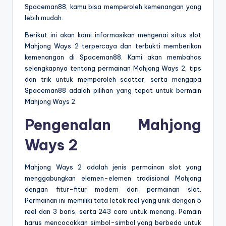
Spaceman88, kamu bisa memperoleh kemenangan yang
lebih mudah.
Berikut ini akan kami informasikan mengenai situs slot
Mahjong Ways 2 terpercaya dan terbukti memberikan
kemenangan di Spaceman88. Kami akan membahas
selengkapnya tentang permainan Mahjong Ways 2, tips
dan trik untuk memperoleh scatter, serta mengapa
Spaceman88 adalah pilihan yang tepat untuk bermain
Mahjong Ways 2.
Pengenalan Mahjong
Ways 2
Mahjong Ways 2 adalah jenis permainan slot yang
menggabungkan elemen-elemen tradisional Mahjong
dengan fitur-fitur modern dari permainan slot.
Permainan ini memiliki tata letak reel yang unik dengan 5
reel dan 3 baris, serta 243 cara untuk menang. Pemain
harus mencocokkan simbol-simbol yang berbeda untuk