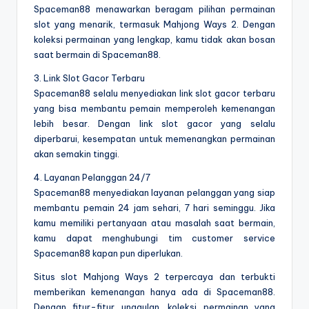
Spaceman88 menawarkan beragam pilihan permainan
slot yang menarik, termasuk Mahjong Ways 2. Dengan
koleksi permainan yang lengkap, kamu tidak akan bosan
saat bermain di Spaceman88.
3. Link Slot Gacor Terbaru
Spaceman88 selalu menyediakan link slot gacor terbaru
yang bisa membantu pemain memperoleh kemenangan
lebih besar. Dengan link slot gacor yang selalu
diperbarui, kesempatan untuk memenangkan permainan
akan semakin tinggi.
4. Layanan Pelanggan 24/7
Spaceman88 menyediakan layanan pelanggan yang siap
membantu pemain 24 jam sehari, 7 hari seminggu. Jika
kamu memiliki pertanyaan atau masalah saat bermain,
kamu dapat menghubungi tim customer service
Spaceman88 kapan pun diperlukan.
Situs slot Mahjong Ways 2 terpercaya dan terbukti
memberikan kemenangan hanya ada di Spaceman88.
Dengan fitur-fitur unggulan, koleksi permainan yang