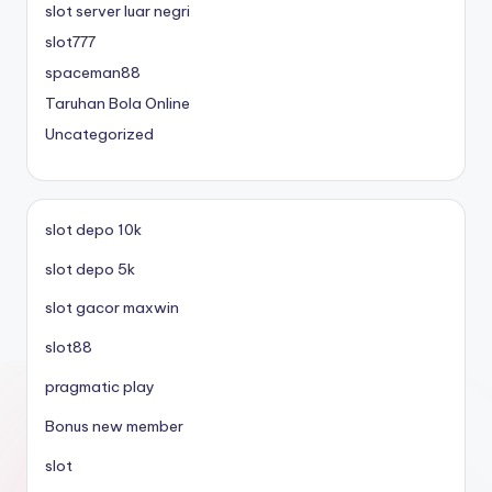
slot server luar negri
slot777
spaceman88
Taruhan Bola Online
Uncategorized
slot depo 10k
slot depo 5k
slot gacor maxwin
slot88
pragmatic play
Bonus new member
slot