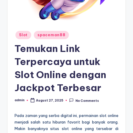
Posted
Slot
spaceman88
in
Temukan Link
Terpercaya untuk
Slot Online dengan
Jackpot Terbesar
admin
August 27, 2025
No Comments
Posted
by
Pada zaman yang serba digital ini, permainan slot online
menjadi salah satu hiburan favorit bagi banyak orang.
Makin banyaknya situs slot online yang tersebar di