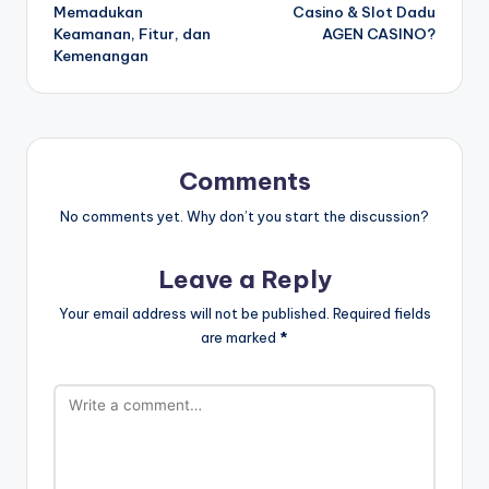
Memadukan
Casino & Slot Dadu
Keamanan, Fitur, dan
AGEN CASINO?
Kemenangan
Comments
No comments yet. Why don’t you start the discussion?
Leave a Reply
Your email address will not be published.
Required fields
are marked
*