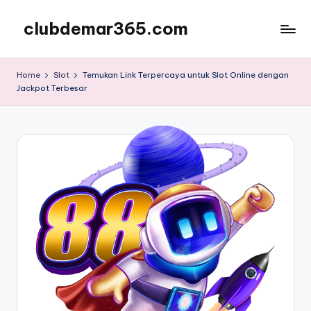
clubdemar365.com
Skip
to
content
Home
Slot
Temukan Link Terpercaya untuk Slot Online dengan
Jackpot Terbesar