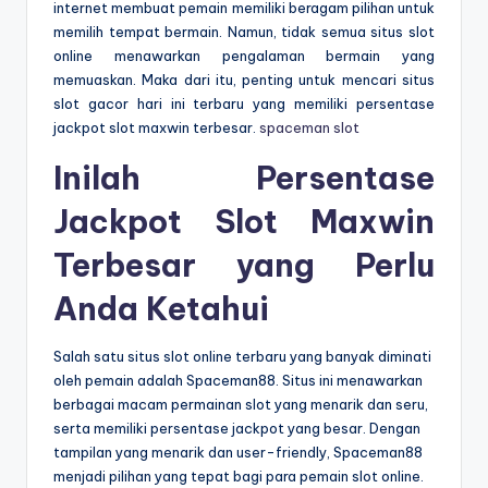
internet membuat pemain memiliki beragam pilihan untuk
memilih tempat bermain. Namun, tidak semua situs slot
online menawarkan pengalaman bermain yang
memuaskan. Maka dari itu, penting untuk mencari situs
slot gacor hari ini terbaru yang memiliki persentase
jackpot slot maxwin terbesar.
spaceman slot
Inilah Persentase
Jackpot Slot Maxwin
Terbesar yang Perlu
Anda Ketahui
Salah satu situs slot online terbaru yang banyak diminati
oleh pemain adalah Spaceman88. Situs ini menawarkan
berbagai macam permainan slot yang menarik dan seru,
serta memiliki persentase jackpot yang besar. Dengan
tampilan yang menarik dan user-friendly, Spaceman88
menjadi pilihan yang tepat bagi para pemain slot online.