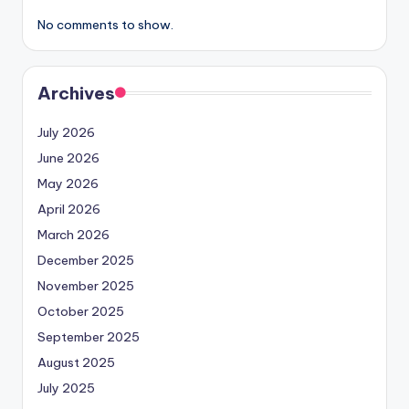
No comments to show.
Archives
July 2026
June 2026
May 2026
April 2026
March 2026
December 2025
November 2025
October 2025
September 2025
August 2025
July 2025