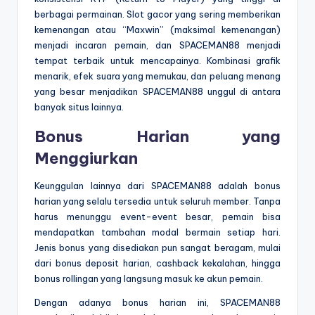
berbagai permainan. Slot gacor yang sering memberikan
kemenangan atau “Maxwin” (maksimal kemenangan)
menjadi incaran pemain, dan SPACEMAN88 menjadi
tempat terbaik untuk mencapainya. Kombinasi grafik
menarik, efek suara yang memukau, dan peluang menang
yang besar menjadikan SPACEMAN88 unggul di antara
banyak situs lainnya.
Bonus Harian yang
Menggiurkan
Keunggulan lainnya dari SPACEMAN88 adalah bonus
harian yang selalu tersedia untuk seluruh member. Tanpa
harus menunggu event-event besar, pemain bisa
mendapatkan tambahan modal bermain setiap hari.
Jenis bonus yang disediakan pun sangat beragam, mulai
dari bonus deposit harian, cashback kekalahan, hingga
bonus rollingan yang langsung masuk ke akun pemain.
Dengan adanya bonus harian ini, SPACEMAN88