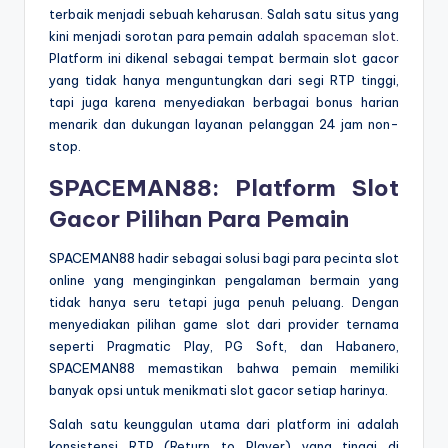
terbaik menjadi sebuah keharusan. Salah satu situs yang
kini menjadi sorotan para pemain adalah
spaceman slot
.
Platform ini dikenal sebagai tempat bermain slot gacor
yang tidak hanya menguntungkan dari segi RTP tinggi,
tapi juga karena menyediakan berbagai bonus harian
menarik dan dukungan layanan pelanggan 24 jam non-
stop.
SPACEMAN88: Platform Slot
Gacor Pilihan Para Pemain
SPACEMAN88 hadir sebagai solusi bagi para pecinta slot
online yang menginginkan pengalaman bermain yang
tidak hanya seru tetapi juga penuh peluang. Dengan
menyediakan pilihan game slot dari provider ternama
seperti Pragmatic Play, PG Soft, dan Habanero,
SPACEMAN88 memastikan bahwa pemain memiliki
banyak opsi untuk menikmati slot gacor setiap harinya.
Salah satu keunggulan utama dari platform ini adalah
konsistensi RTP (Return to Player) yang tinggi di