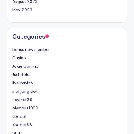
August 2023
May 2023
Categories
bonus new member
Casino
Joker Gaming
Judi Bola
live casino
mahjong slot
neymar88
olympus1000
sbobet
sbobet88
Slot