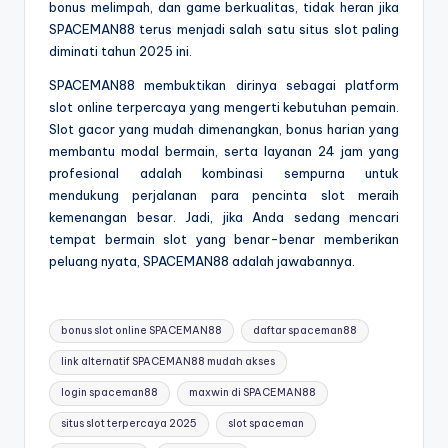
bonus melimpah, dan game berkualitas, tidak heran jika
SPACEMAN88 terus menjadi salah satu situs slot paling
diminati tahun 2025 ini.
SPACEMAN88 membuktikan dirinya sebagai platform
slot online terpercaya yang mengerti kebutuhan pemain.
Slot gacor yang mudah dimenangkan, bonus harian yang
membantu modal bermain, serta layanan 24 jam yang
profesional adalah kombinasi sempurna untuk
mendukung perjalanan para pencinta slot meraih
kemenangan besar. Jadi, jika Anda sedang mencari
tempat bermain slot yang benar-benar memberikan
peluang nyata, SPACEMAN88 adalah jawabannya.
Tags:
bonus slot online SPACEMAN88
daftar spaceman88
link alternatif SPACEMAN88 mudah akses
login spaceman88
maxwin di SPACEMAN88
situs slot terpercaya 2025
slot spaceman