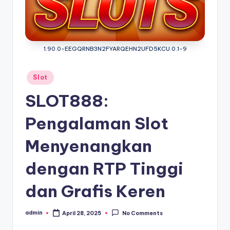
1.90.0-EEGQRNB3N2FYARQEHN2UFD5KCU.0.1-9
Posted
Slot
in
SLOT888:
Pengalaman Slot
Menyenangkan
dengan RTP Tinggi
dan Grafis Keren
admin
April 28, 2025
No Comments
Posted
by