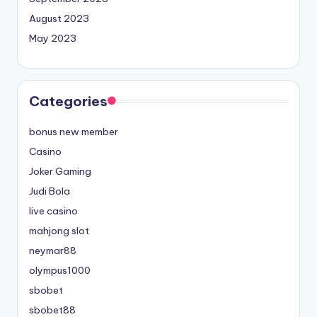
August 2023
May 2023
Categories
bonus new member
Casino
Joker Gaming
Judi Bola
live casino
mahjong slot
neymar88
olympus1000
sbobet
sbobet88