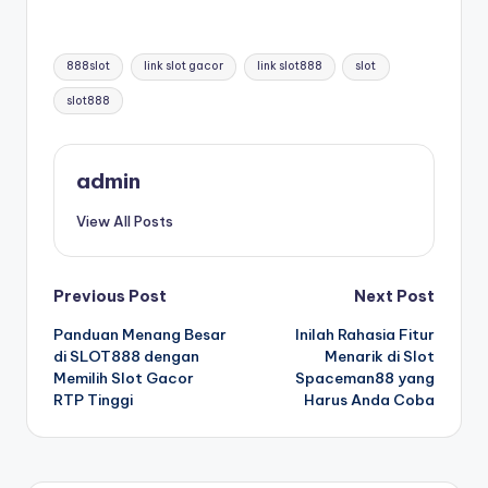
Tags:
888slot
link slot gacor
link slot888
slot
slot888
admin
View All Posts
Post
Previous Post
Next Post
Panduan Menang Besar
Inilah Rahasia Fitur
navigation
di SLOT888 dengan
Menarik di Slot
Memilih Slot Gacor
Spaceman88 yang
RTP Tinggi
Harus Anda Coba