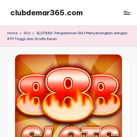
clubdemar365.com
Skip
to
content
Home
Slot
SLOT888: Pengalaman Slot Menyenangkan dengan
RTP Tinggi dan Grafis Keren