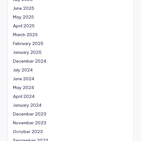
June 2025
May 2025
April 2025
March 2025
February 2025
January 2025
December 2024
July 2024
June 2024
May 2024
April 2024
January 2024
December 2023
November 2023
October 2023
September 2023