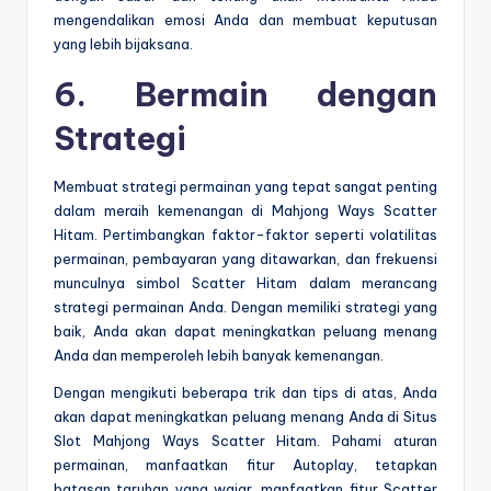
mengendalikan emosi Anda dan membuat keputusan
yang lebih bijaksana.
6. Bermain dengan
Strategi
Membuat strategi permainan yang tepat sangat penting
dalam meraih kemenangan di Mahjong Ways Scatter
Hitam. Pertimbangkan faktor-faktor seperti volatilitas
permainan, pembayaran yang ditawarkan, dan frekuensi
munculnya simbol Scatter Hitam dalam merancang
strategi permainan Anda. Dengan memiliki strategi yang
baik, Anda akan dapat meningkatkan peluang menang
Anda dan memperoleh lebih banyak kemenangan.
Dengan mengikuti beberapa trik dan tips di atas, Anda
akan dapat meningkatkan peluang menang Anda di Situs
Slot Mahjong Ways Scatter Hitam. Pahami aturan
permainan, manfaatkan fitur Autoplay, tetapkan
batasan taruhan yang wajar, manfaatkan fitur Scatter