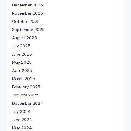
December 2025
November 2025
October 2025
September 2025
August 2025
July 2025
June 2025
May 2025
April 2025
March 2025
February 2025
January 2025
December 2024
July 2024
June 2024
May 2024