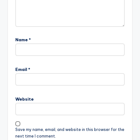
Name
*
Email
*
Website
Save my name, email, and website in this browser for the
next time I comment.