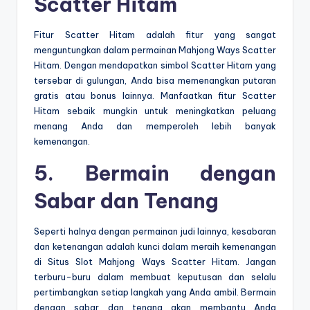
Scatter Hitam
Fitur Scatter Hitam adalah fitur yang sangat
menguntungkan dalam permainan Mahjong Ways Scatter
Hitam. Dengan mendapatkan simbol Scatter Hitam yang
tersebar di gulungan, Anda bisa memenangkan putaran
gratis atau bonus lainnya. Manfaatkan fitur Scatter
Hitam sebaik mungkin untuk meningkatkan peluang
menang Anda dan memperoleh lebih banyak
kemenangan.
5. Bermain dengan
Sabar dan Tenang
Seperti halnya dengan permainan judi lainnya, kesabaran
dan ketenangan adalah kunci dalam meraih kemenangan
di Situs Slot Mahjong Ways Scatter Hitam. Jangan
terburu-buru dalam membuat keputusan dan selalu
pertimbangkan setiap langkah yang Anda ambil. Bermain
dengan sabar dan tenang akan membantu Anda