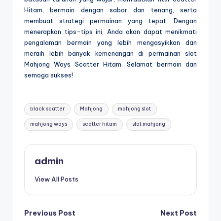
Hitam, bermain dengan sabar dan tenang, serta
membuat strategi permainan yang tepat. Dengan
menerapkan tips-tips ini, Anda akan dapat menikmati
pengalaman bermain yang lebih mengasyikkan dan
meraih lebih banyak kemenangan di permainan slot
Mahjong Ways Scatter Hitam. Selamat bermain dan
semoga sukses!
Tags:
black scatter
Mahjong
mahjong slot
mahjong ways
scatter hitam
slot mahjong
admin
View All Posts
Post
Previous Post
Next Post