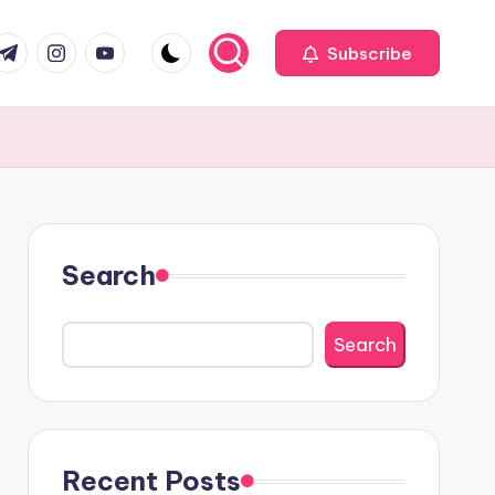
com
r.com
.me
instagram.com
youtube.com
Subscribe
Search
Search
Recent Posts