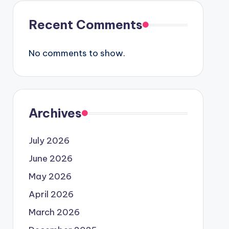
Recent Comments
No comments to show.
Archives
July 2026
June 2026
May 2026
April 2026
March 2026