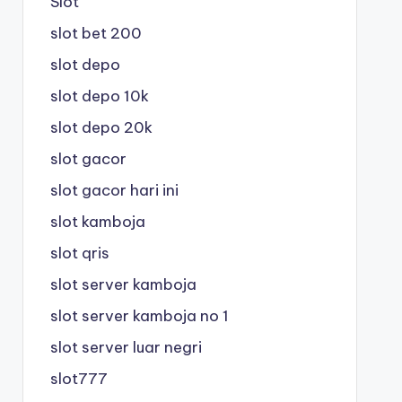
Slot
slot bet 200
slot depo
slot depo 10k
slot depo 20k
slot gacor
slot gacor hari ini
slot kamboja
slot qris
slot server kamboja
slot server kamboja no 1
slot server luar negri
slot777