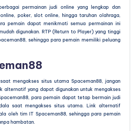
berbagai permainan judi online yang lengkap dan
nline, poker, slot online, hingga taruhan olahraga,
ra pemain dapat menikmati semua permainan ini
mudah digunakan. RTP (Return to Player) yang tinggi
Spaceman88, sehingga para pemain memiliki peluang
aceman88
n saat mengakses situs utama Spaceman88, jangan
k alternatif yang dapat digunakan untuk mengakses
f Spaceman88, para pemain dapat tetap bermain judi
dala saat mengakses situs utama. Link alternatif
ala oleh tim IT Spaceman88, sehingga para pemain
tanpa hambatan.