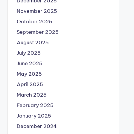
December 2025
November 2025
October 2025
September 2025
August 2025
July 2025
June 2025
May 2025
April 2025
March 2025
February 2025
January 2025
December 2024