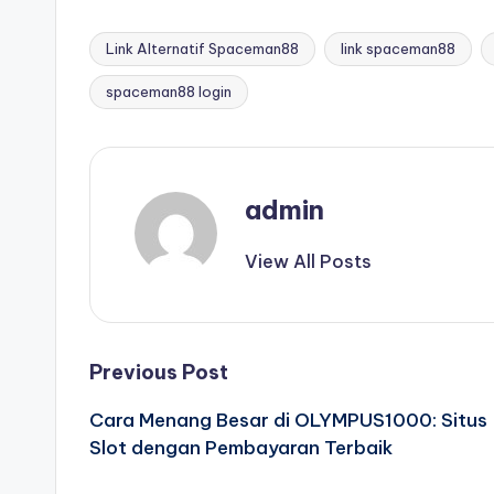
Link Alternatif Spaceman88
link spaceman88
Tags:
spaceman88 login
admin
View All Posts
Post
Previous Post
Cara Menang Besar di OLYMPUS1000: Situs
navigation
Slot dengan Pembayaran Terbaik