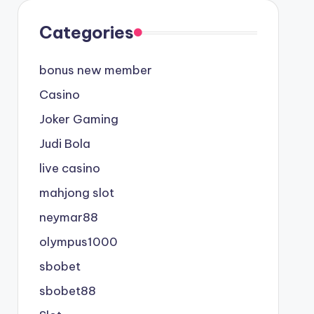
Categories
bonus new member
Casino
Joker Gaming
Judi Bola
live casino
mahjong slot
neymar88
olympus1000
sbobet
sbobet88