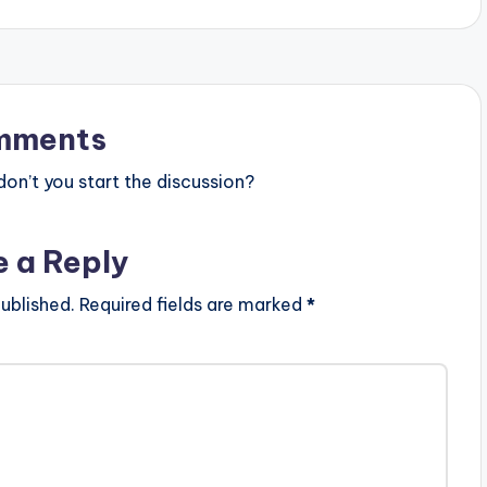
mments
n’t you start the discussion?
e a Reply
ublished.
Required fields are marked
*