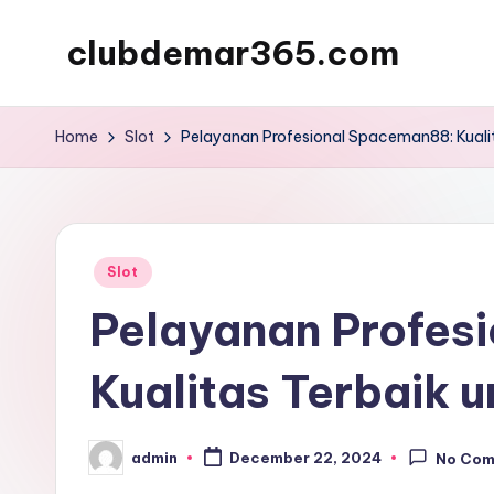
clubdemar365.com
Skip
to
content
Home
Slot
Pelayanan Profesional Spaceman88: Kuali
Posted
Slot
in
Pelayanan Profes
Kualitas Terbaik 
admin
December 22, 2024
No Co
Posted
by