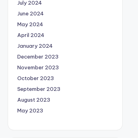
July 2024
June 2024
May 2024
April 2024
January 2024
December 2023
November 2023
October 2023
September 2023
August 2023
May 2023