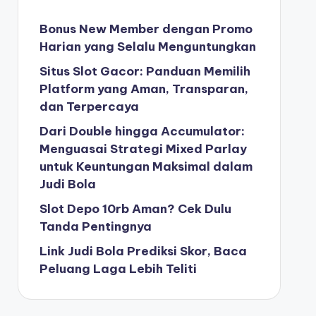
Bonus New Member dengan Promo
Harian yang Selalu Menguntungkan
Situs Slot Gacor: Panduan Memilih
Platform yang Aman, Transparan,
dan Terpercaya
Dari Double hingga Accumulator:
Menguasai Strategi Mixed Parlay
untuk Keuntungan Maksimal dalam
Judi Bola
Slot Depo 10rb Aman? Cek Dulu
Tanda Pentingnya
Link Judi Bola Prediksi Skor, Baca
Peluang Laga Lebih Teliti