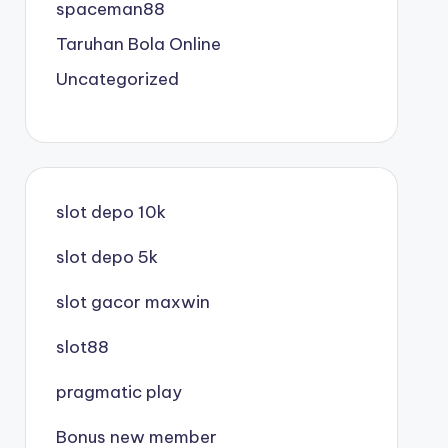
spaceman88
Taruhan Bola Online
Uncategorized
slot depo 10k
slot depo 5k
slot gacor maxwin
slot88
pragmatic play
Bonus new member