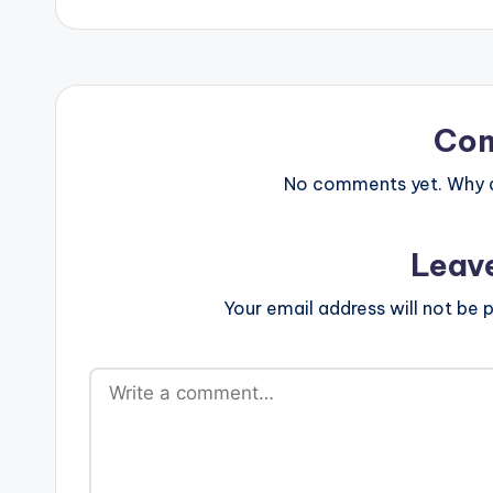
Co
No comments yet. Why do
Leav
Your email address will not be p