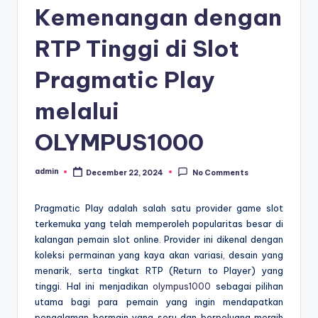
Kemenangan dengan
RTP Tinggi di Slot
Pragmatic Play
melalui
OLYMPUS1000
admin
December 22, 2024
No Comments
Posted
by
Pragmatic Play adalah salah satu provider game slot
terkemuka yang telah memperoleh popularitas besar di
kalangan pemain slot online. Provider ini dikenal dengan
koleksi permainan yang kaya akan variasi, desain yang
menarik, serta tingkat RTP (Return to Player) yang
tinggi. Hal ini menjadikan
olympus1000
sebagai pilihan
utama bagi para pemain yang ingin mendapatkan
pengalaman bermain yang seru dan berpeluang meraih