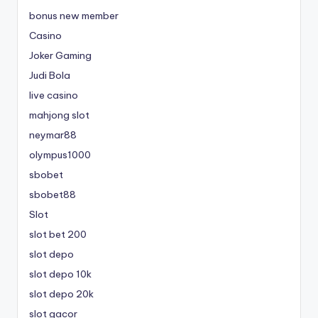
bonus new member
Casino
Joker Gaming
Judi Bola
live casino
mahjong slot
neymar88
olympus1000
sbobet
sbobet88
Slot
slot bet 200
slot depo
slot depo 10k
slot depo 20k
slot gacor