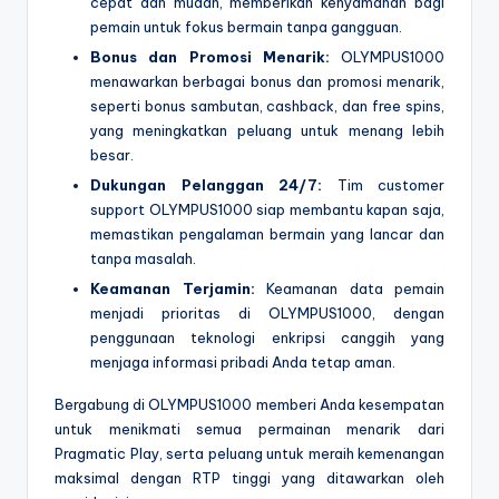
cepat dan mudah, memberikan kenyamanan bagi
pemain untuk fokus bermain tanpa gangguan.
Bonus dan Promosi Menarik:
OLYMPUS1000
menawarkan berbagai bonus dan promosi menarik,
seperti bonus sambutan, cashback, dan free spins,
yang meningkatkan peluang untuk menang lebih
besar.
Dukungan Pelanggan 24/7:
Tim customer
support OLYMPUS1000 siap membantu kapan saja,
memastikan pengalaman bermain yang lancar dan
tanpa masalah.
Keamanan Terjamin:
Keamanan data pemain
menjadi prioritas di OLYMPUS1000, dengan
penggunaan teknologi enkripsi canggih yang
menjaga informasi pribadi Anda tetap aman.
Bergabung di OLYMPUS1000 memberi Anda kesempatan
untuk menikmati semua permainan menarik dari
Pragmatic Play, serta peluang untuk meraih kemenangan
maksimal dengan RTP tinggi yang ditawarkan oleh