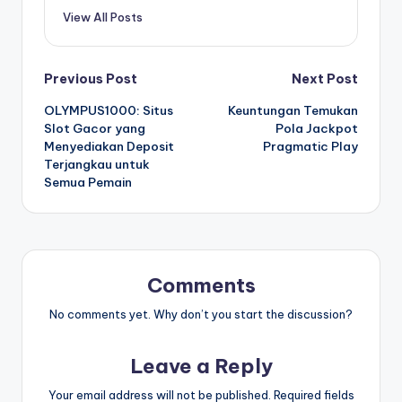
View All Posts
Post
Previous Post
Next Post
OLYMPUS1000: Situs
Keuntungan Temukan
navigation
Slot Gacor yang
Pola Jackpot
Menyediakan Deposit
Pragmatic Play
Terjangkau untuk
Semua Pemain
Comments
No comments yet. Why don’t you start the discussion?
Leave a Reply
Your email address will not be published.
Required fields