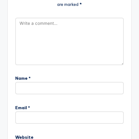
are marked
*
Name
*
Email
*
Website