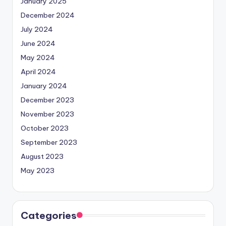
January 2025
December 2024
July 2024
June 2024
May 2024
April 2024
January 2024
December 2023
November 2023
October 2023
September 2023
August 2023
May 2023
Categories