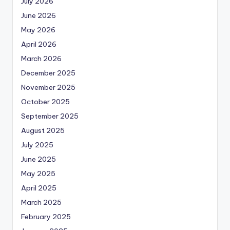
July 2026
June 2026
May 2026
April 2026
March 2026
December 2025
November 2025
October 2025
September 2025
August 2025
July 2025
June 2025
May 2025
April 2025
March 2025
February 2025