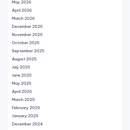
May 2026
April 2026
March 2026
December 2025
November 2025
October 2025
September 2025
August 2025
July 2025
June 2025
May 2025
April 2025
March 2025
February 2025
January 2025
December 2024