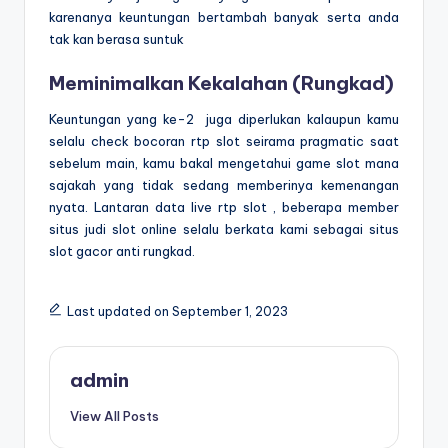
karenanya keuntungan bertambah banyak serta anda
tak kan berasa suntuk
Meminimalkan Kekalahan (Rungkad)
Keuntungan yang ke-2 juga diperlukan kalaupun kamu
selalu check bocoran rtp slot seirama pragmatic saat
sebelum main, kamu bakal mengetahui game slot mana
sajakah yang tidak sedang memberinya kemenangan
nyata. Lantaran data live rtp slot , beberapa member
situs judi slot online selalu berkata kami sebagai situs
slot gacor anti rungkad.
Last updated on September 1, 2023
admin
View All Posts