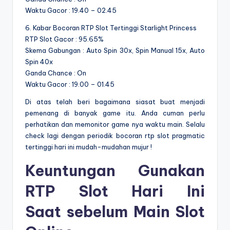
Waktu Gacor : 19.40 – 02.45
6. Kabar Bocoran RTP Slot Tertinggi Starlight Princess
RTP Slot Gacor : 95.65%
Skema Gabungan : Auto Spin 30x, Spin Manual 15x, Auto
Spin 40x
Ganda Chance : On
Waktu Gacor : 19.00 – 01.45
Di atas telah beri bagaimana siasat buat menjadi
pemenang di banyak game itu. Anda cuman perlu
perhatikan dan memonitor game nya waktu main. Selalu
check lagi dengan periodik bocoran rtp slot pragmatic
tertinggi hari ini mudah-mudahan mujur !
Keuntungan Gunakan
RTP Slot Hari Ini
Saat sebelum Main Slot