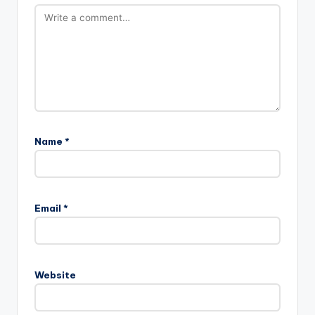
Name
*
Email
*
Website