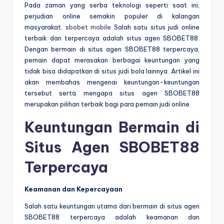
Pada zaman yang serba teknologi seperti saat ini,
perjudian online semakin populer di kalangan
masyarakat.
sbobet mobile
Salah satu situs judi online
terbaik dan terpercaya adalah situs agen SBOBET88.
Dengan bermain di situs agen SBOBET88 terpercaya,
pemain dapat merasakan berbagai keuntungan yang
tidak bisa didapatkan di situs judi bola lainnya. Artikel ini
akan membahas mengenai keuntungan-keuntungan
tersebut serta mengapa situs agen SBOBET88
merupakan pilihan terbaik bagi para pemain judi online.
Keuntungan Bermain di
Situs Agen SBOBET88
Terpercaya
Keamanan dan Kepercayaan
Salah satu keuntungan utama dari bermain di situs agen
SBOBET88 terpercaya adalah keamanan dan