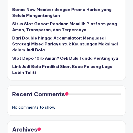
Bonus New Member dengan Promo Harian yang
Selalu Menguntungkan
Situs Slot Gacor: Panduan Memilih Platform yang
Aman, Transparan, dan Terpercaya
Dari Double hingga Accumulator: Menguasai
Strategi Mixed Parlay untuk Keuntungan Maksimal
dalam Judi Bola
Slot Depo 10rb Aman? Cek Dulu Tanda Pentingnya
Link Judi Bola Prediksi Skor, Baca Peluang Laga
Lebih Teliti
Recent Comments
No comments to show.
Archives