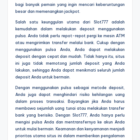
bagi banyak pemain yang ingin mencari keberuntungan
besar dan memenangkan jackpot.
Salah satu keunggulan utama dari Slot777 adalah
kemudahan dalam melakukan deposit menggunakan
pulsa. Anda tidak perlu repot-repot pergi ke mesin ATM
atau mengirimkan transfer melalui bank. Cukup dengan
menggunakan pulsa Anda, Anda dapat melakukan
deposit dengan cepat dan mudah. Tidak hanya itu, situs
ini juga tidak memotong jumlah deposit yang Anda
lakukan, sehingga Anda dapat menikmati seluruh jumlah
deposit Anda untuk bermain.
Dengan menggunakan pulsa sebagai metode deposit,
Anda juga dapat menghindari risiko kehilangan uang
dalam proses transaksi. Bayangkan jika Anda harus
membawa sejumlah uang tunai atau melakukan transfer
bank yang berisiko. Dengan Slot777, Anda hanya perlu
mengisi pulsa Anda dan mentransfernya ke akun Anda
untuk mulai bermain. Keamanan dan kenyamanan menjadi
prioritas utama situs ini dalam memberikan pengalaman