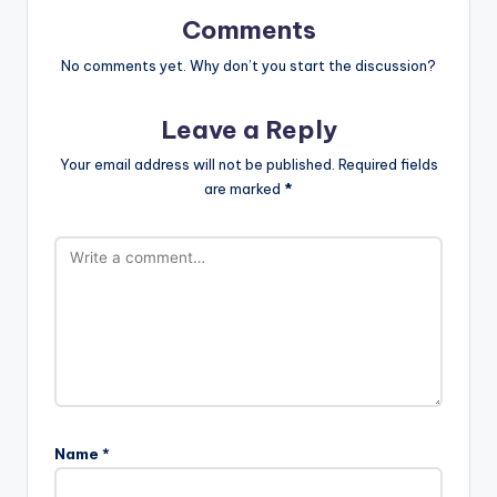
Comments
No comments yet. Why don’t you start the discussion?
Leave a Reply
Your email address will not be published.
Required fields
are marked
*
Name
*