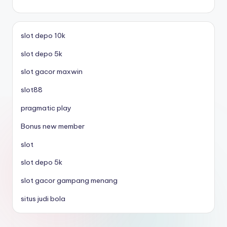
slot depo 10k
slot depo 5k
slot gacor maxwin
slot88
pragmatic play
Bonus new member
slot
slot depo 5k
slot gacor gampang menang
situs judi bola