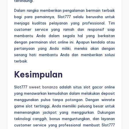
terlindungi.
Dalam rangka memberikan pengalaman bermain terbaik
bagi para pemainnya, Slot777 selalu berusaha untuk
menjaga kualitas pelayanan yang professional. Tim
customer service yang ramah dan responsif siap
membantu Anda dalam segala hal yang berkaitan
dengan permainan slot online ini. Apapun kendala atau
pertanyaan yang Anda miliki, mereka akan dengan
senang hati membantu Anda dan memberikan solusi
terbaik.
Kesimpulan
Slot777
sweet bonanza
adalah situs slot gacor online
yang menawarkan kemudahan dalam melakukan deposit
menggunakan pulsa tanpa potongan. Dengan winrate
game slot tertinggi, Anda memiliki peluang besar untuk
memenangkan jackpot yang menggiurkan. Dukungan
teknologi canggih, bonus menguntungkan, dan layanan
customer service yang professional membuat Slot777