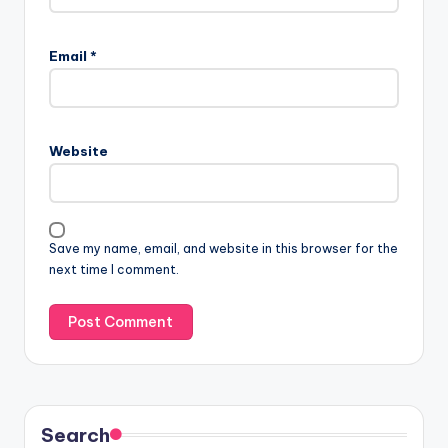
Email
*
Website
Save my name, email, and website in this browser for the
next time I comment.
Search