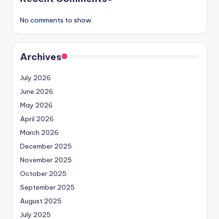
No comments to show.
Archives
July 2026
June 2026
May 2026
April 2026
March 2026
December 2025
November 2025
October 2025
September 2025
August 2025
July 2025