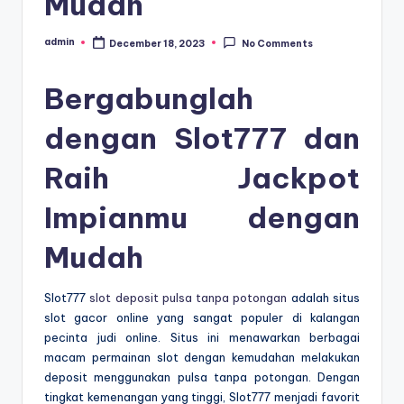
Mudah
admin
December 18, 2023
No Comments
Posted
by
Bergabunglah
dengan Slot777 dan
Raih Jackpot
Impianmu dengan
Mudah
Slot777
slot deposit pulsa tanpa potongan
adalah situs
slot gacor online yang sangat populer di kalangan
pecinta judi online. Situs ini menawarkan berbagai
macam permainan slot dengan kemudahan melakukan
deposit menggunakan pulsa tanpa potongan. Dengan
tingkat kemenangan yang tinggi, Slot777 menjadi favorit