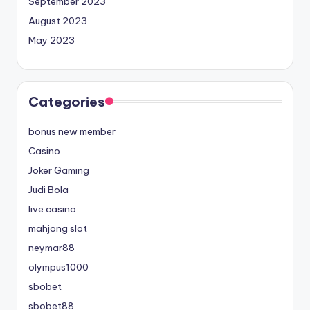
September 2023
August 2023
May 2023
Categories
bonus new member
Casino
Joker Gaming
Judi Bola
live casino
mahjong slot
neymar88
olympus1000
sbobet
sbobet88