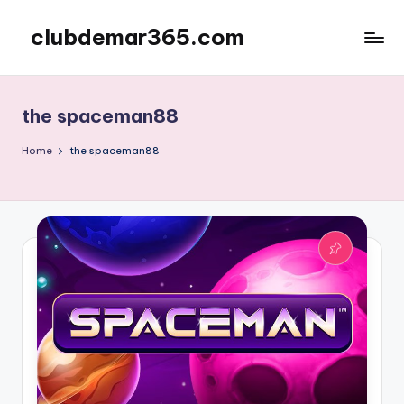
clubdemar365.com
Skip
to
content
the spaceman88
Home
the spaceman88