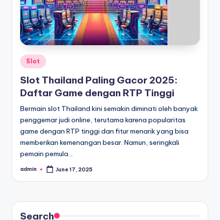
Posted
Slot
in
Slot Thailand Paling Gacor 2025:
Daftar Game dengan RTP Tinggi
Bermain slot Thailand kini semakin diminati oleh banyak
penggemar judi online, terutama karena popularitas
game dengan RTP tinggi dan fitur menarik yang bisa
memberikan kemenangan besar. Namun, seringkali
pemain pemula…
admin
June 17, 2025
Posted
by
Search