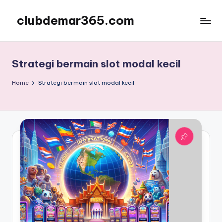
clubdemar365.com
Skip
to
content
Strategi bermain slot modal kecil
Home
Strategi bermain slot modal kecil