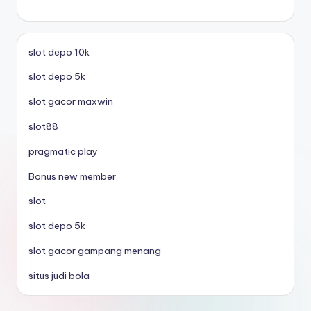
slot depo 10k
slot depo 5k
slot gacor maxwin
slot88
pragmatic play
Bonus new member
slot
slot depo 5k
slot gacor gampang menang
situs judi bola