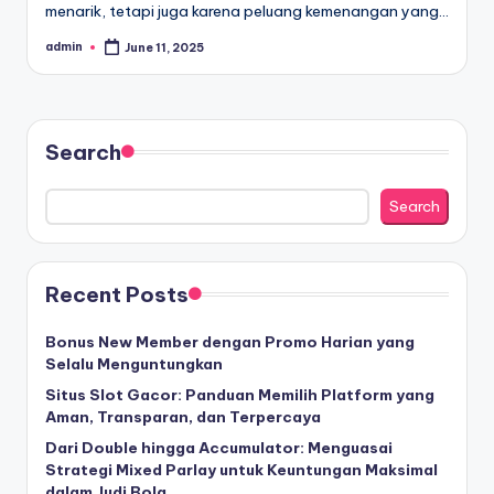
menarik, tetapi juga karena peluang kemenangan yang…
admin
June 11, 2025
Posted
by
Search
Search
Recent Posts
Bonus New Member dengan Promo Harian yang
Selalu Menguntungkan
Situs Slot Gacor: Panduan Memilih Platform yang
Aman, Transparan, dan Terpercaya
Dari Double hingga Accumulator: Menguasai
Strategi Mixed Parlay untuk Keuntungan Maksimal
dalam Judi Bola