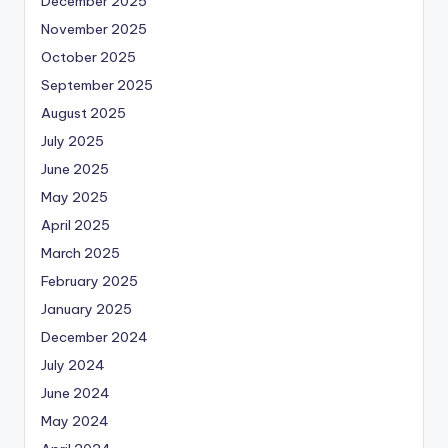
December 2025
November 2025
October 2025
September 2025
August 2025
July 2025
June 2025
May 2025
April 2025
March 2025
February 2025
January 2025
December 2024
July 2024
June 2024
May 2024