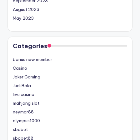
September 2023
August 2023
May 2023
Categories
bonus new member
Casino
Joker Gaming
Judi Bola
live casino
mahjong slot
neymar88
olympus1000
sbobet
sbobet88