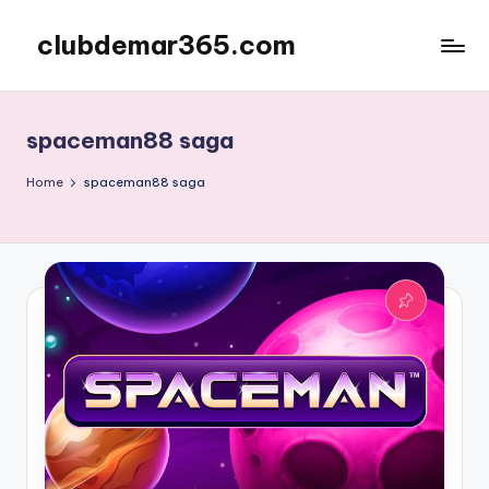
clubdemar365.com
Skip
to
content
spaceman88 saga
Home
spaceman88 saga