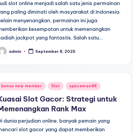
Judi slot online menjadi salah satu jenis permainan
yang paling diminati oleh masyarakat di Indonesia.
Selain menyenangkan, permainan ini juga
memberikan kesempatan untuk memenangkan
hadiah jackpot yang fantastis. Salah satu…
admin
September 8, 2025
osted
y
Posted
bonus new member
Slot
spaceman88
n
Kuasai Slot Gacor: Strategi untuk
Memenangkan Rank Max
Di dunia perjudian online, banyak pemain yang
mencari slot gacor yang dapat memberikan