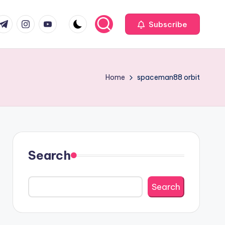
com
r.com
.me
instagram.com
youtube.com
Subscribe
Home
spaceman88 orbit
Search
Search