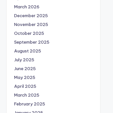
March 2026
December 2025
November 2025
October 2025
September 2025
August 2025
July 2025
June 2025
May 2025
April 2025
March 2025
February 2025
January 2025