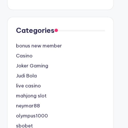
Categories
bonus new member
Casino
Joker Gaming
Judi Bola
live casino
mahjong slot
neymar88
olympus1000
sbobet