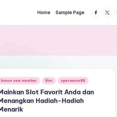
facebook.
twitte
t
Home
Sample Page
Posted
bonus new member
Slot
spaceman88
n
Mainkan Slot Favorit Anda dan
Menangkan Hadiah-Hadiah
Menarik