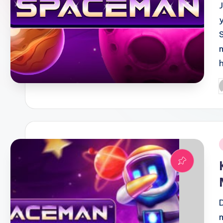
P
b
i