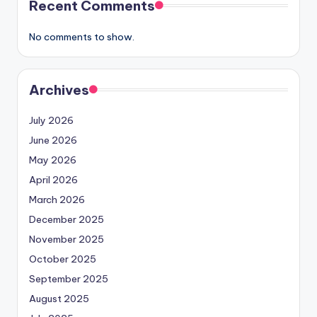
Recent Comments
No comments to show.
Archives
July 2026
June 2026
May 2026
April 2026
March 2026
December 2025
November 2025
October 2025
September 2025
August 2025