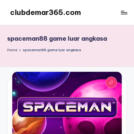
clubdemar365.com
Skip
to
content
spaceman88 game luar angkasa
Home
spaceman88 game luar angkasa