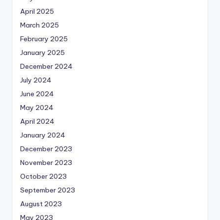
April 2025
March 2025
February 2025
January 2025
December 2024
July 2024
June 2024
May 2024
April 2024
January 2024
December 2023
November 2023
October 2023
September 2023
August 2023
May 2023