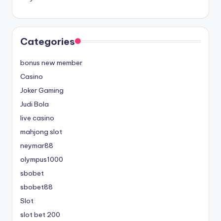
Categories
bonus new member
Casino
Joker Gaming
Judi Bola
live casino
mahjong slot
neymar88
olympus1000
sbobet
sbobet88
Slot
slot bet 200