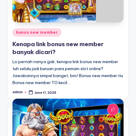
Posted
bonus new member
in
Kenapa link bonus new member
banyak dicari?
Lo pernah nanya gak, kenapa link bonus new member
tuh selalu jadi buruan para pemain slot online?
Jawabannya simpel banget, bro! Bonus new member itu
Bonus new member TO kecil…
admin
June 11, 2025
Posted
by