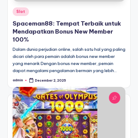
Posted
Slot
in
Spaceman88: Tempat Terbaik untuk
Mendapatkan Bonus New Member
100%
Dalam dunia perjudian online, salah satu hal yang paling
dicari oleh para pemain adalah bonus new member
yang menarik Dengan bonus new member, pemain
dapat mengalami pengalaman bermain yang lebih…
admin
December 2, 2025
Posted
by