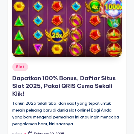
Posted
Slot
in
Dapatkan 100% Bonus, Daftar Situs
Slot 2025, Pakai QRIS Cuma Sekali
Klik!
Tahun 2025 telah tiba, dan saat yang tepat untuk
meraih peluang baru di dunia slot online! Bagi Anda
yang baru mengenal permainan ini atau ingin mencoba
pengalaman baru, kini saatnya…
admin
February 20, 2025