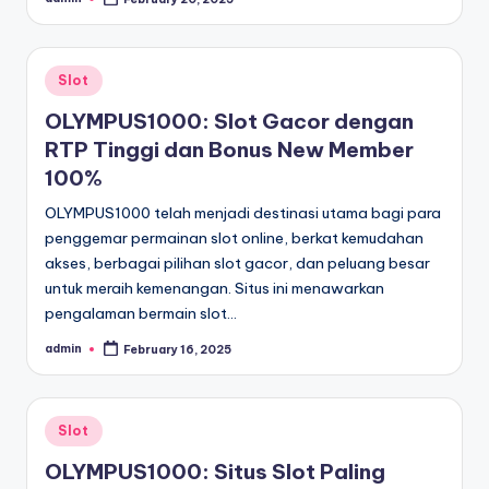
Posted
by
Posted
Slot
in
OLYMPUS1000: Slot Gacor dengan
RTP Tinggi dan Bonus New Member
100%
OLYMPUS1000 telah menjadi destinasi utama bagi para
penggemar permainan slot online, berkat kemudahan
akses, berbagai pilihan slot gacor, dan peluang besar
untuk meraih kemenangan. Situs ini menawarkan
pengalaman bermain slot…
admin
February 16, 2025
Posted
by
Posted
Slot
in
OLYMPUS1000: Situs Slot Paling