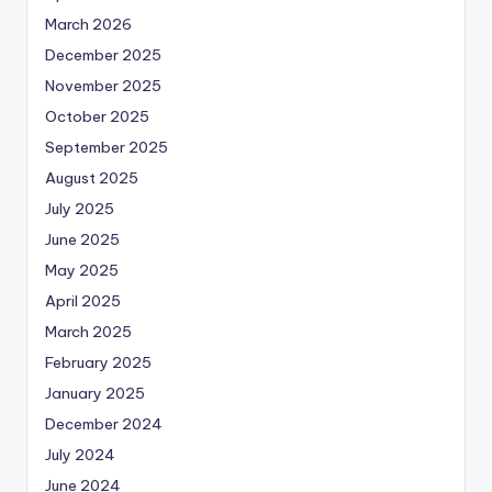
March 2026
December 2025
November 2025
October 2025
September 2025
August 2025
July 2025
June 2025
May 2025
April 2025
March 2025
February 2025
January 2025
December 2024
July 2024
June 2024