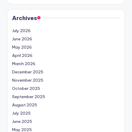
Archives
July 2026
June 2026
May 2026
April 2026
March 2026
December 2025
November 2025
October 2025
September 2025
August 2025
July 2025
June 2025
May 2025