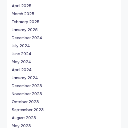
April 2025
March 2025
February 2025
January 2025
December 2024
July 2024
June 2024
May 2024
April 2024
January 2024
December 2023
November 2023
October 2023
September 2023
August 2023
May 2023