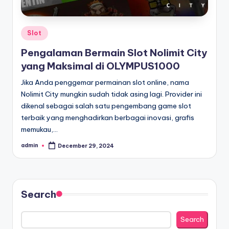
Posted
Slot
in
Pengalaman Bermain Slot Nolimit City
yang Maksimal di OLYMPUS1000
Jika Anda penggemar permainan slot online, nama
Nolimit City mungkin sudah tidak asing lagi. Provider ini
dikenal sebagai salah satu pengembang game slot
terbaik yang menghadirkan berbagai inovasi, grafis
memukau,…
admin
December 29, 2024
Posted
by
Search
Search