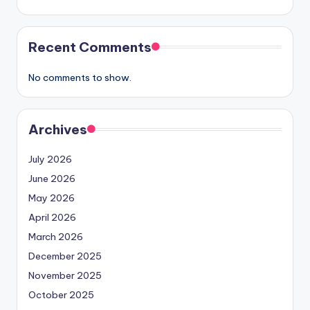
Recent Comments
No comments to show.
Archives
July 2026
June 2026
May 2026
April 2026
March 2026
December 2025
November 2025
October 2025