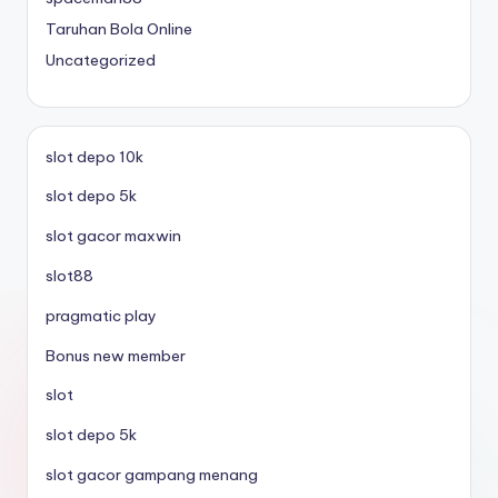
Taruhan Bola Online
Uncategorized
slot depo 10k
slot depo 5k
slot gacor maxwin
slot88
pragmatic play
Bonus new member
slot
slot depo 5k
slot gacor gampang menang