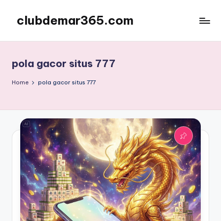
clubdemar365.com
Skip
to
content
pola gacor situs 777
Home
pola gacor situs 777