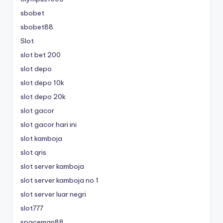
sbobet
sbobet88
Slot
slot bet 200
slot depo
slot depo 10k
slot depo 20k
slot gacor
slot gacor hari ini
slot kamboja
slot qris
slot server kamboja
slot server kamboja no 1
slot server luar negri
slot777
spaceman88