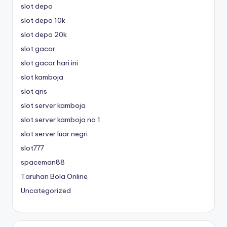
slot depo
slot depo 10k
slot depo 20k
slot gacor
slot gacor hari ini
slot kamboja
slot qris
slot server kamboja
slot server kamboja no 1
slot server luar negri
slot777
spaceman88
Taruhan Bola Online
Uncategorized