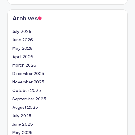
Archives
July 2026
June 2026
May 2026
April 2026
March 2026
December 2025
November 2025
October 2025
September 2025
August 2025
July 2025
June 2025
May 2025