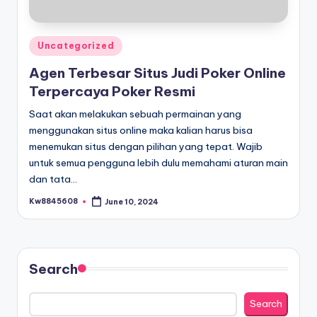
Posted
Uncategorized
in
Agen Terbesar Situs Judi Poker Online
Terpercaya Poker Resmi
Saat akan melakukan sebuah permainan yang
menggunakan situs online maka kalian harus bisa
menemukan situs dengan pilihan yang tepat. Wajib
untuk semua pengguna lebih dulu memahami aturan main
dan tata…
Kw8845608
June 10, 2024
Posted
by
Search
Search