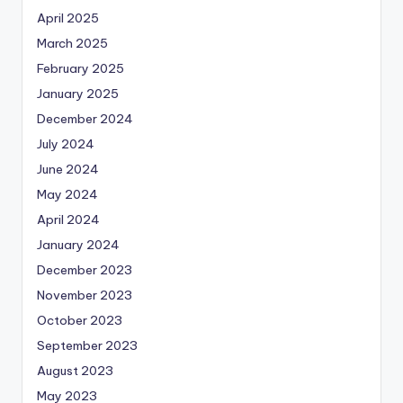
April 2025
March 2025
February 2025
January 2025
December 2024
July 2024
June 2024
May 2024
April 2024
January 2024
December 2023
November 2023
October 2023
September 2023
August 2023
May 2023