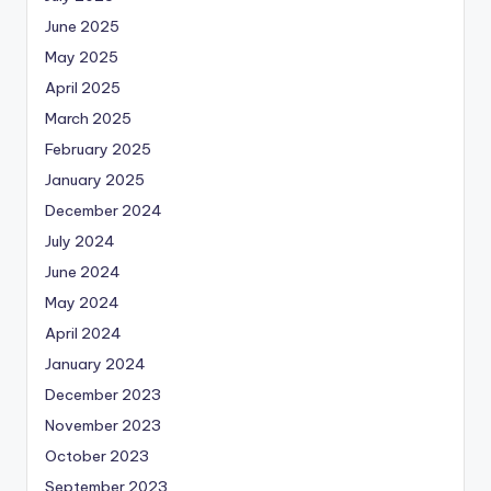
June 2025
May 2025
April 2025
March 2025
February 2025
January 2025
December 2024
July 2024
June 2024
May 2024
April 2024
January 2024
December 2023
November 2023
October 2023
September 2023