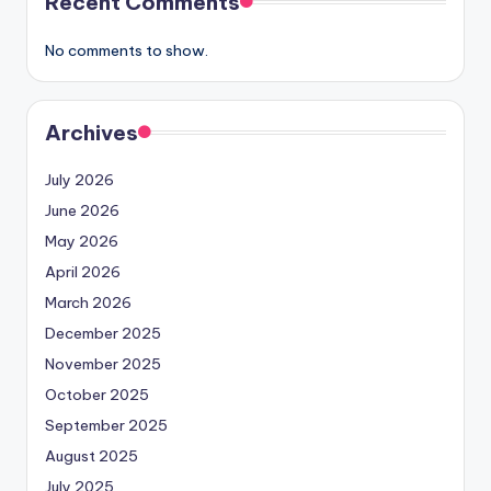
Recent Comments
No comments to show.
Archives
July 2026
June 2026
May 2026
April 2026
March 2026
December 2025
November 2025
October 2025
September 2025
August 2025
July 2025