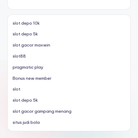
slot depo 10k
slot depo 5k
slot gacor maxwin
slot88
pragmatic play
Bonus new member
slot
slot depo 5k
slot gacor gampang menang
situs judi bola