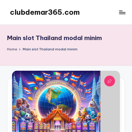
clubdemar365.com
Skip
to
content
Main slot Thailand modal minim
Home
Main slot Thailand modal minim