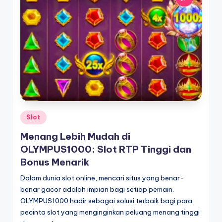
Posted
Slot
in
Menang Lebih Mudah di
OLYMPUS1000: Slot RTP Tinggi dan
Bonus Menarik
Dalam dunia slot online, mencari situs yang benar-
benar gacor adalah impian bagi setiap pemain.
OLYMPUS1000 hadir sebagai solusi terbaik bagi para
pecinta slot yang menginginkan peluang menang tinggi