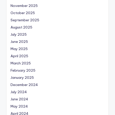
November 2025
October 2025
September 2025
August 2025
July 2025
June 2025
May 2025
April 2025
March 2025
February 2025
January 2025
December 2024
July 2024
June 2024
May 2024
April 2024