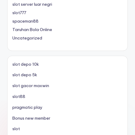
slot server luar negri
slot777
spaceman88
Taruhan Bola Online
Uncategorized
slot depo 10k
slot depo 5k
slot gacor maxwin
slot88
pragmatic play
Bonus new member
slot