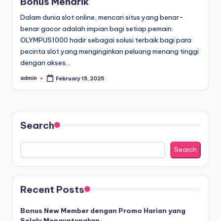
Bonus Menarik
Dalam dunia slot online, mencari situs yang benar-
benar gacor adalah impian bagi setiap pemain.
OLYMPUS1000 hadir sebagai solusi terbaik bagi para
pecinta slot yang menginginkan peluang menang tinggi
dengan akses…
admin
February 15, 2025
Posted
by
Search
Search
Recent Posts
Bonus New Member dengan Promo Harian yang
Selalu Menguntungkan