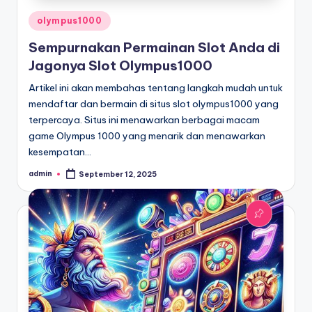
Posted
olympus1000
in
Sempurnakan Permainan Slot Anda di
Jagonya Slot Olympus1000
Artikel ini akan membahas tentang langkah mudah untuk
mendaftar dan bermain di situs slot olympus1000 yang
terpercaya. Situs ini menawarkan berbagai macam
game Olympus 1000 yang menarik dan menawarkan
kesempatan…
admin
September 12, 2025
Posted
by