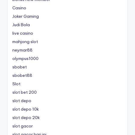
Casino
Joker Gaming
Judi Bola
live casino
mahjong slot
neymar88
olympus1000
sbobet
sbobet88
Slot
slot bet 200
slot depo
slot depo 10k
slot depo 20k
slot gacor
slot gacor hari ini