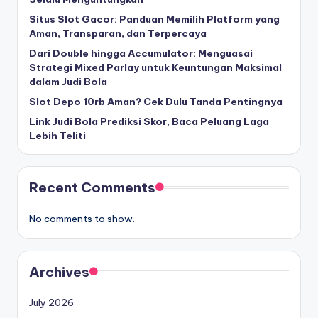
Situs Slot Gacor: Panduan Memilih Platform yang
Aman, Transparan, dan Terpercaya
Dari Double hingga Accumulator: Menguasai
Strategi Mixed Parlay untuk Keuntungan Maksimal
dalam Judi Bola
Slot Depo 10rb Aman? Cek Dulu Tanda Pentingnya
Link Judi Bola Prediksi Skor, Baca Peluang Laga
Lebih Teliti
Recent Comments
No comments to show.
Archives
July 2026