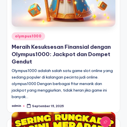
Posted
olympus1000
in
Meraih Kesuksesan Finansial dengan
Olympus1000: Jackpot dan Dompet
Gendut
Olympus1000 adalah salah satu game slot online yang
sedang populer di kalangan pecinta judi online.
olympus1000 Dengan berbagai fitur menarik dan
jackpot yang menggiurkan, tidak heran jika game ini
banyak…
admin
September 15, 2025
Posted
by