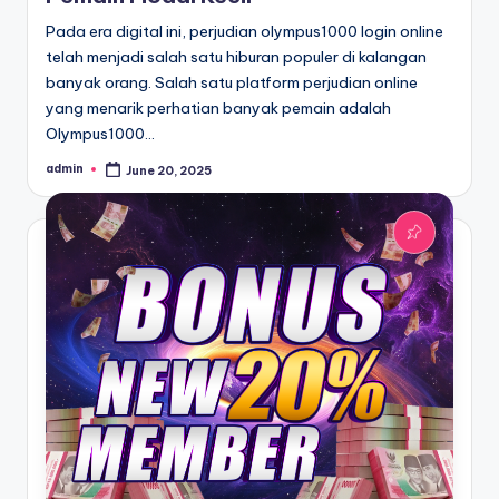
Pada era digital ini, perjudian olympus1000 login online
telah menjadi salah satu hiburan populer di kalangan
banyak orang. Salah satu platform perjudian online
yang menarik perhatian banyak pemain adalah
Olympus1000…
admin
June 20, 2025
Posted
by