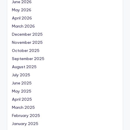
June 2026
May 2026
April 2026
March 2026
December 2025
November 2025
October 2025
September 2025
August 2025
July 2025
June 2025
May 2025
April 2025
March 2025
February 2025
January 2025