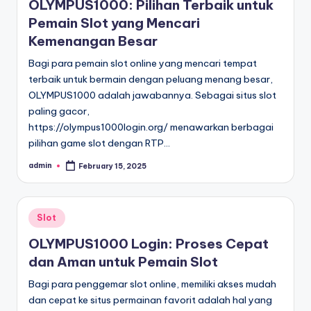
OLYMPUS1000: Pilihan Terbaik untuk
Pemain Slot yang Mencari
Kemenangan Besar
Bagi para pemain slot online yang mencari tempat
terbaik untuk bermain dengan peluang menang besar,
OLYMPUS1000 adalah jawabannya. Sebagai situs slot
paling gacor,
https://olympus1000login.org/ menawarkan berbagai
pilihan game slot dengan RTP…
admin
February 15, 2025
Posted
by
Posted
Slot
in
OLYMPUS1000 Login: Proses Cepat
dan Aman untuk Pemain Slot
Bagi para penggemar slot online, memiliki akses mudah
dan cepat ke situs permainan favorit adalah hal yang