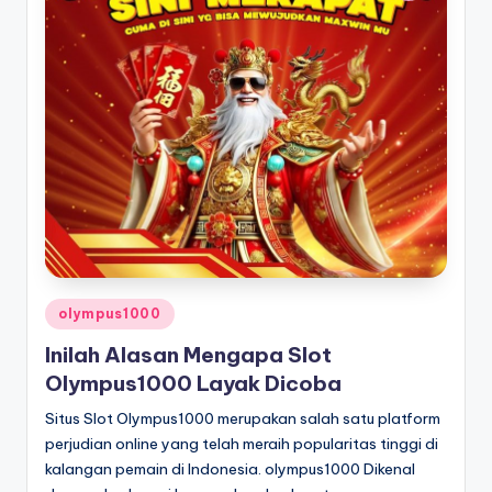
Posted
olympus1000
in
Inilah Alasan Mengapa Slot
Olympus1000 Layak Dicoba
Situs Slot Olympus1000 merupakan salah satu platform
perjudian online yang telah meraih popularitas tinggi di
kalangan pemain di Indonesia. olympus1000 Dikenal