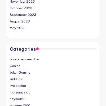
November 2023
October 2023
September 2023
August 2023
May 2023
Categories
bonus new member
Casino
Joker Gaming
Judi Bola
live casino
mahjong slot
neymar88
olympus1000