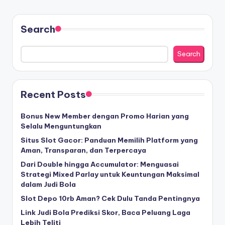
Search
Search
Recent Posts
Bonus New Member dengan Promo Harian yang
Selalu Menguntungkan
Situs Slot Gacor: Panduan Memilih Platform yang
Aman, Transparan, dan Terpercaya
Dari Double hingga Accumulator: Menguasai
Strategi Mixed Parlay untuk Keuntungan Maksimal
dalam Judi Bola
Slot Depo 10rb Aman? Cek Dulu Tanda Pentingnya
Link Judi Bola Prediksi Skor, Baca Peluang Laga
Lebih Teliti