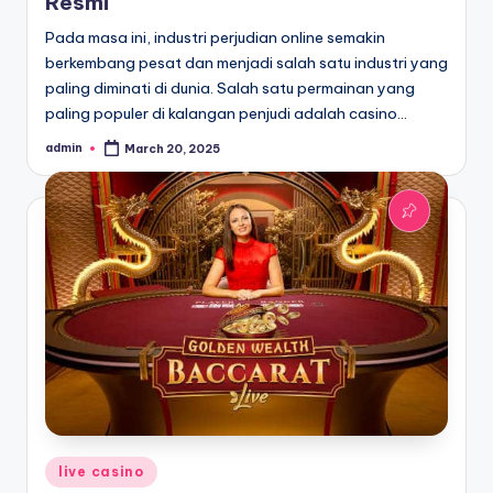
Resmi
Pada masa ini, industri perjudian online semakin
berkembang pesat dan menjadi salah satu industri yang
paling diminati di dunia. Salah satu permainan yang
paling populer di kalangan penjudi adalah casino…
admin
March 20, 2025
Posted
by
Posted
live casino
in