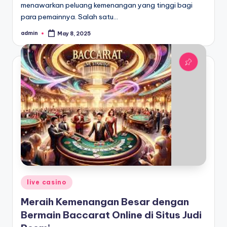
menawarkan peluang kemenangan yang tinggi bagi
para pemainnya. Salah satu…
admin
May 8, 2025
Posted
by
Posted
live casino
in
Meraih Kemenangan Besar dengan
Bermain Baccarat Online di Situs Judi