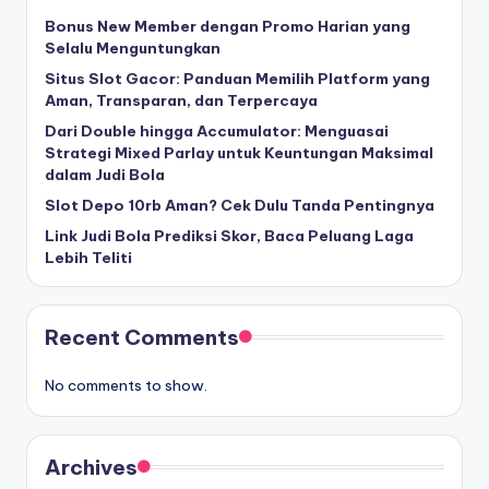
Bonus New Member dengan Promo Harian yang
Selalu Menguntungkan
Situs Slot Gacor: Panduan Memilih Platform yang
Aman, Transparan, dan Terpercaya
Dari Double hingga Accumulator: Menguasai
Strategi Mixed Parlay untuk Keuntungan Maksimal
dalam Judi Bola
Slot Depo 10rb Aman? Cek Dulu Tanda Pentingnya
Link Judi Bola Prediksi Skor, Baca Peluang Laga
Lebih Teliti
Recent Comments
No comments to show.
Archives