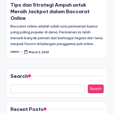
Tips dan Strategi Ampuh untuk
Meraih Jackpot dalam Baccarat
Online
Baccarat online adalah salah satu permainan kasino
yang paling populer di dunia. Permainan ini telah
menarik banyak pemain dari berbagai negara dan terus
menjadi favorit di kalangan penggemar judi online.…
admin
March 2, 2025
Posted
by
Search
Search
Recent Posts