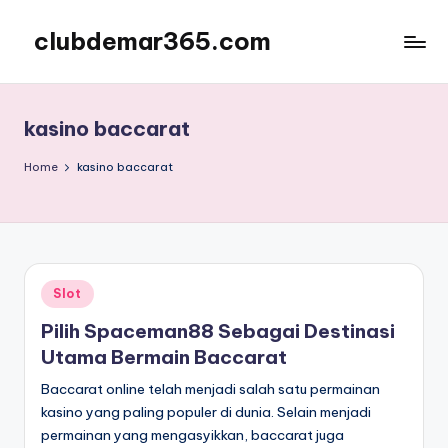
clubdemar365.com
Skip
to
content
kasino baccarat
Home
kasino baccarat
Posted
Slot
in
Pilih Spaceman88 Sebagai Destinasi
Utama Bermain Baccarat
Baccarat online telah menjadi salah satu permainan
kasino yang paling populer di dunia. Selain menjadi
permainan yang mengasyikkan, baccarat juga