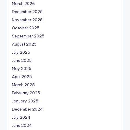
March 2026
December 2025
November 2025
October 2025
September 2025
August 2025
July 2025
June 2025
May 2025
April 2025
March 2025
February 2025
January 2025
December 2024
July 2024
June 2024