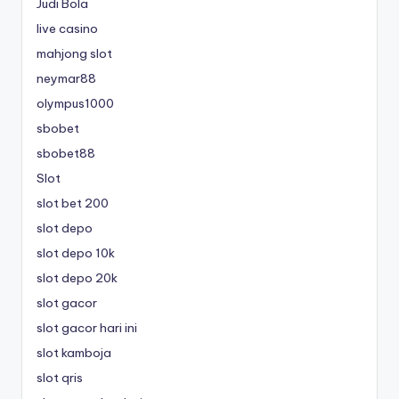
Judi Bola
live casino
mahjong slot
neymar88
olympus1000
sbobet
sbobet88
Slot
slot bet 200
slot depo
slot depo 10k
slot depo 20k
slot gacor
slot gacor hari ini
slot kamboja
slot qris