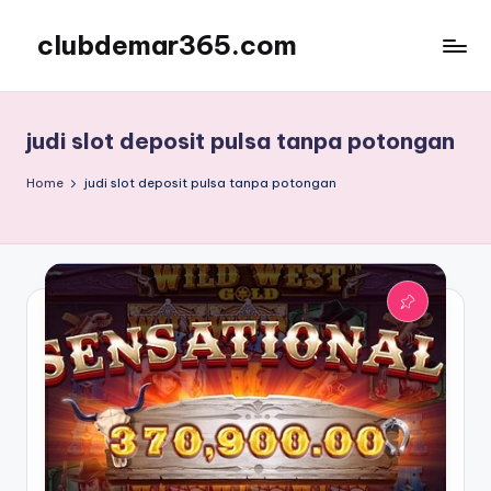
clubdemar365.com
Skip
to
content
judi slot deposit pulsa tanpa potongan
Home
judi slot deposit pulsa tanpa potongan