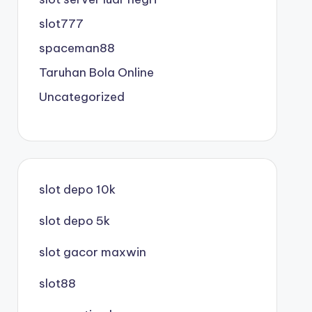
slot777
spaceman88
Taruhan Bola Online
Uncategorized
slot depo 10k
slot depo 5k
slot gacor maxwin
slot88