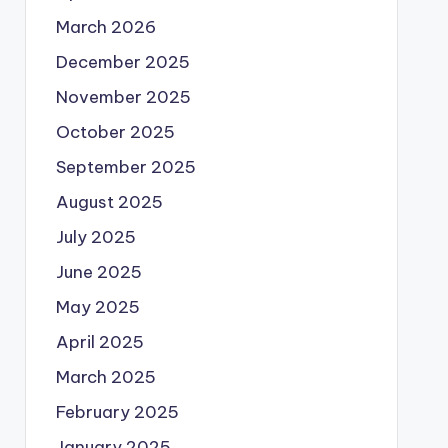
March 2026
December 2025
November 2025
October 2025
September 2025
August 2025
July 2025
June 2025
May 2025
April 2025
March 2025
February 2025
January 2025