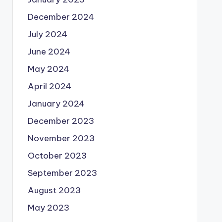
December 2024
July 2024
June 2024
May 2024
April 2024
January 2024
December 2023
November 2023
October 2023
September 2023
August 2023
May 2023