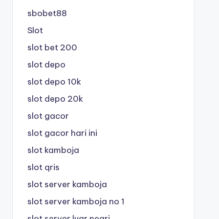
sbobet88
Slot
slot bet 200
slot depo
slot depo 10k
slot depo 20k
slot gacor
slot gacor hari ini
slot kamboja
slot qris
slot server kamboja
slot server kamboja no 1
slot server luar negri