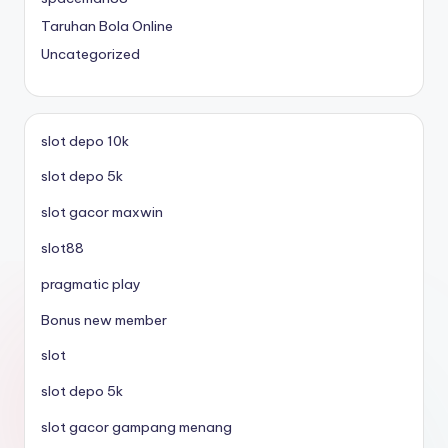
Taruhan Bola Online
Uncategorized
slot depo 10k
slot depo 5k
slot gacor maxwin
slot88
pragmatic play
Bonus new member
slot
slot depo 5k
slot gacor gampang menang