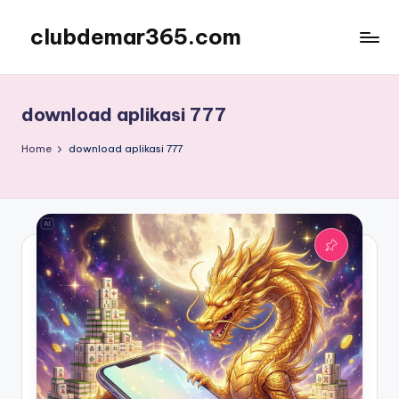
clubdemar365.com
Skip
to
content
download aplikasi 777
Home
download aplikasi 777