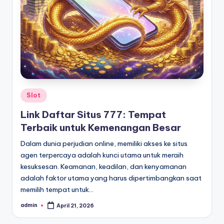
Posted
Slot
in
Link Daftar Situs 777: Tempat
Terbaik untuk Kemenangan Besar
Dalam dunia perjudian online, memiliki akses ke situs
agen terpercaya adalah kunci utama untuk meraih
kesuksesan. Keamanan, keadilan, dan kenyamanan
adalah faktor utama yang harus dipertimbangkan saat
memilih tempat untuk…
admin
April 21, 2026
Posted
by