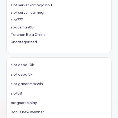
slot server kamboja no 1
slot server luar negri
slot777
spaceman88
Taruhan Bola Online
Uncategorized
slot depo 10k
slot depo 5k
slot gacor maxwin
slot88
pragmatic play
Bonus new member