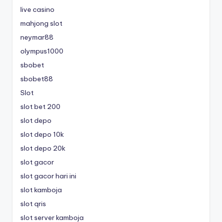
live casino
mahjong slot
neymar88
olympus1000
sbobet
sbobet88
Slot
slot bet 200
slot depo
slot depo 10k
slot depo 20k
slot gacor
slot gacor hari ini
slot kamboja
slot qris
slot server kamboja