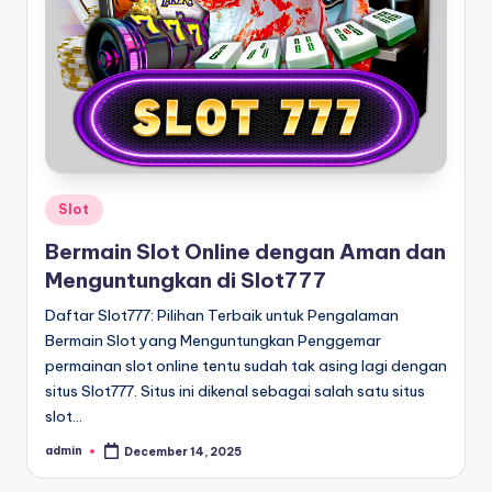
Posted
Slot
in
Bermain Slot Online dengan Aman dan
Menguntungkan di Slot777
Daftar Slot777: Pilihan Terbaik untuk Pengalaman
Bermain Slot yang Menguntungkan Penggemar
permainan slot online tentu sudah tak asing lagi dengan
situs Slot777. Situs ini dikenal sebagai salah satu situs
slot…
admin
December 14, 2025
Posted
by