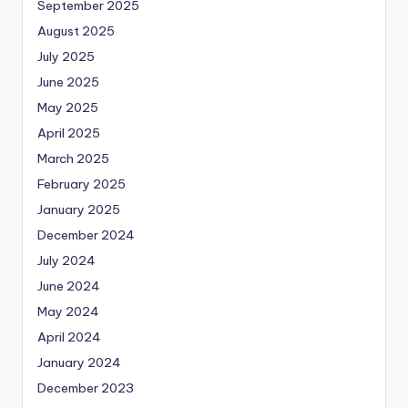
September 2025
August 2025
July 2025
June 2025
May 2025
April 2025
March 2025
February 2025
January 2025
December 2024
July 2024
June 2024
May 2024
April 2024
January 2024
December 2023