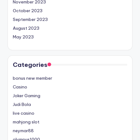
November 2023
October 2023
September 2023
August 2023
May 2023
Categories
bonus new member
Casino
Joker Gaming
Judi Bola
live casino
mahjong slot
neymar88
olympus1000