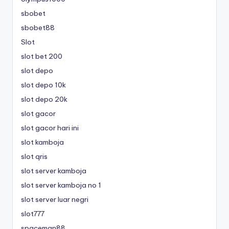
sbobet
sbobet88
Slot
slot bet 200
slot depo
slot depo 10k
slot depo 20k
slot gacor
slot gacor hari ini
slot kamboja
slot qris
slot server kamboja
slot server kamboja no 1
slot server luar negri
slot777
spaceman88