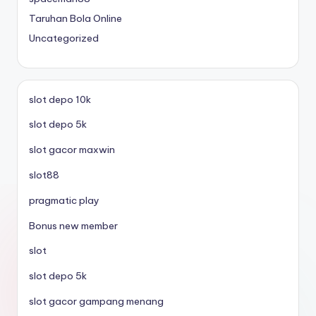
Taruhan Bola Online
Uncategorized
slot depo 10k
slot depo 5k
slot gacor maxwin
slot88
pragmatic play
Bonus new member
slot
slot depo 5k
slot gacor gampang menang