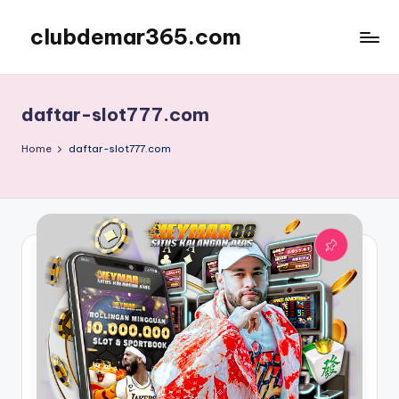
clubdemar365.com
Skip
to
content
daftar-slot777.com
Home
daftar-slot777.com