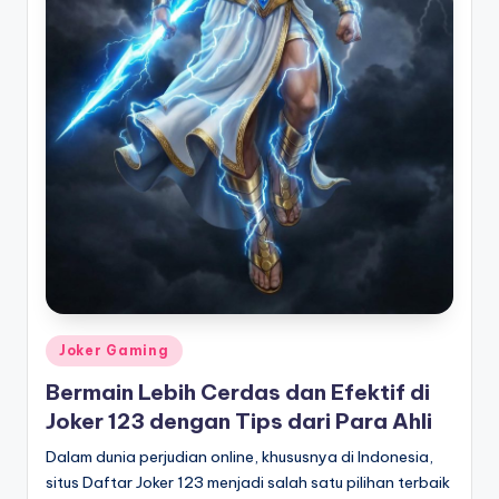
Posted
Joker Gaming
in
Bermain Lebih Cerdas dan Efektif di
Joker 123 dengan Tips dari Para Ahli
Dalam dunia perjudian online, khususnya di Indonesia,
situs Daftar Joker 123 menjadi salah satu pilihan terbaik