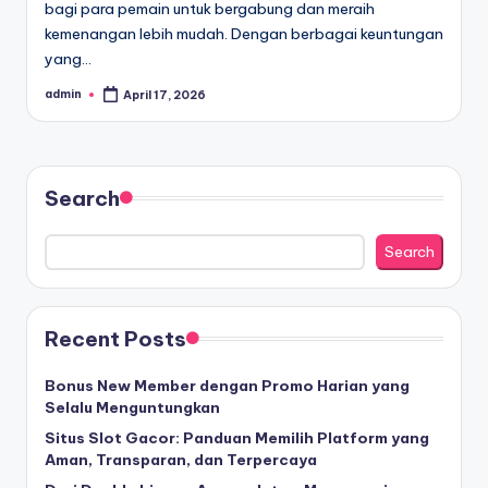
bagi para pemain untuk bergabung dan meraih
kemenangan lebih mudah. Dengan berbagai keuntungan
yang…
admin
April 17, 2026
Posted
by
Search
Search
Recent Posts
Bonus New Member dengan Promo Harian yang
Selalu Menguntungkan
Situs Slot Gacor: Panduan Memilih Platform yang
Aman, Transparan, dan Terpercaya