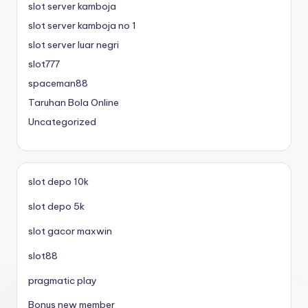
slot server kamboja
slot server kamboja no 1
slot server luar negri
slot777
spaceman88
Taruhan Bola Online
Uncategorized
slot depo 10k
slot depo 5k
slot gacor maxwin
slot88
pragmatic play
Bonus new member