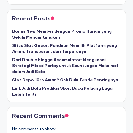
Recent Posts
Bonus New Member dengan Promo Harian yang
Selalu Menguntungkan
Situs Slot Gacor: Panduan Memilih Platform yang
Aman, Transparan, dan Terpercaya
Dari Double hingga Accumulator: Menguasai
Strategi Mixed Parlay untuk Keuntungan Maksimal
dalam Judi Bola
Slot Depo 10rb Aman? Cek Dulu Tanda Pentingnya
Link Judi Bola Prediksi Skor, Baca Peluang Laga
Lebih Teliti
Recent Comments
No comments to show.