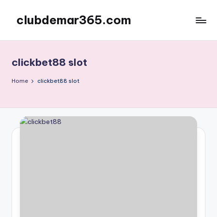
clubdemar365.com
Skip
to
content
clickbet88 slot
Home
clickbet88 slot