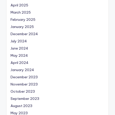
April 2025
March 2025
February 2025
January 2025
December 2024
July 2024
June 2024
May 2024
April 2024
January 2024
December 2023
November 2023
October 2023
September 2023
August 2023
May 2023