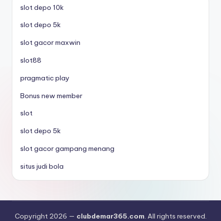
slot depo 10k
slot depo 5k
slot gacor maxwin
slot88
pragmatic play
Bonus new member
slot
slot depo 5k
slot gacor gampang menang
situs judi bola
Copyright 2026 —
clubdemar365.com
. All rights reserved.